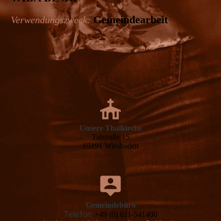
Gemeinde­arbeit
Verwendungszweck:
Unsere Thalkirche
Talstraße 15
65191 Wiesbaden
Gemeindebüro
Telefon:
+49 (0) 611-541400