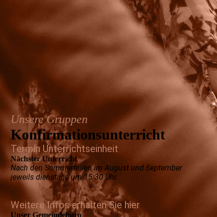
Unsere Gruppen
Konfirmations­unterricht
Termin Unterrichtseinheit
Nächster Unterricht
Nach den Sommerferien im August und September
jeweils dienstags um 15:30 Uhr
Weitere Info
s erhalten Sie hier
Unser Gemeindebüro