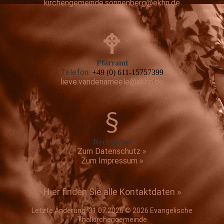
kirchengemeinde.sonnenberg@ekhn.de
Pfarramt
Telefon:
+49 (0) 611-15757399
lieve.vandenameele@ekhn.de
Rechtliches
Zum Datenschutz »
Zum Impressum »
Hier finden Sie alle Kontaktdaten »
Letzte Änderung: 31.07.2026 © 2026 Evangelische
Thalkirchengemeinde