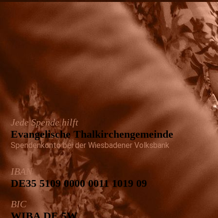
Jede Spende hilft
Evangelische Thal­kirchen­gemeinde
Spendenkonto bei der Wiesbadener Volksbank
IBAN
DE35 5109 0000 0011 1019 09
BIC
WIBA DE 5W